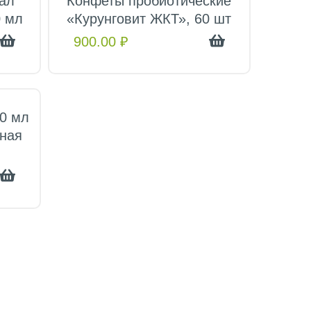
ал
Конфеты пробиотические
0 мл
«Курунговит ЖКТ», 60 шт
900.00
₽
40 мл
ьная