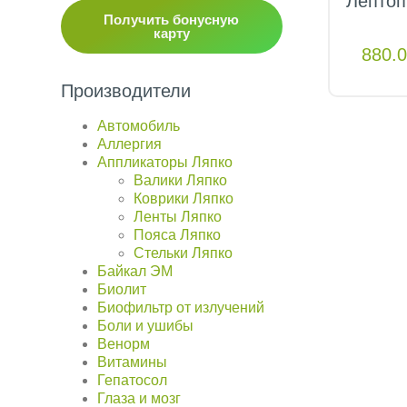
Лептоп
Получить бонусную
карту
880.
Производители
Автомобиль
Аллергия
Аппликаторы Ляпко
Валики Ляпко
Коврики Ляпко
Ленты Ляпко
Пояса Ляпко
Стельки Ляпко
Байкал ЭМ
Биолит
Биофильтр от излучений
Боли и ушибы
Венорм
Витамины
Гепатосол
Глаза и мозг