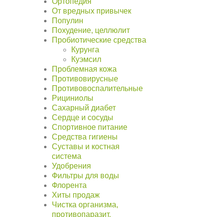
Ортопедия
От вредных привычек
Популин
Похудение, целлюлит
Пробиотические средства
Курунга
Куэмсил
Проблемная кожа
Противовирусные
Противовоспалительные
Рициниолы
Сахарный диабет
Сердце и сосуды
Спортивное питание
Средства гигиены
Суставы и костная
система
Удобрения
Фильтры для воды
Флорента
Хиты продаж
Чистка организма,
противопаразит.