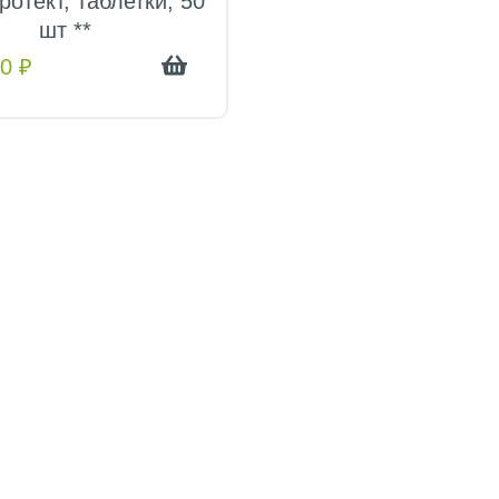
ротект, таблетки, 50
шт **
00
₽