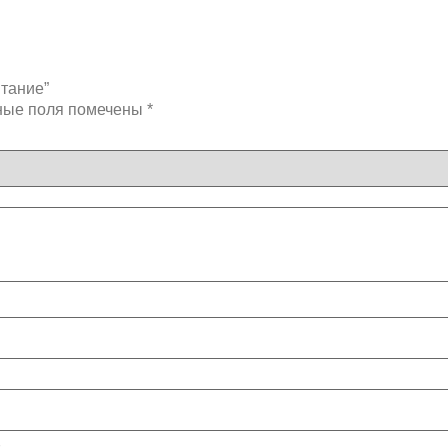
итание”
ные поля помечены
*