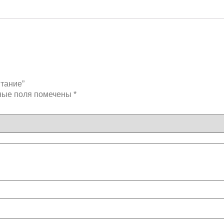
итание”
ные поля помечены
*