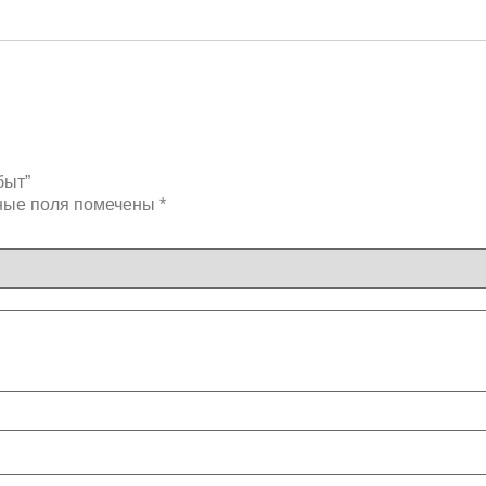
быт”
ные поля помечены
*