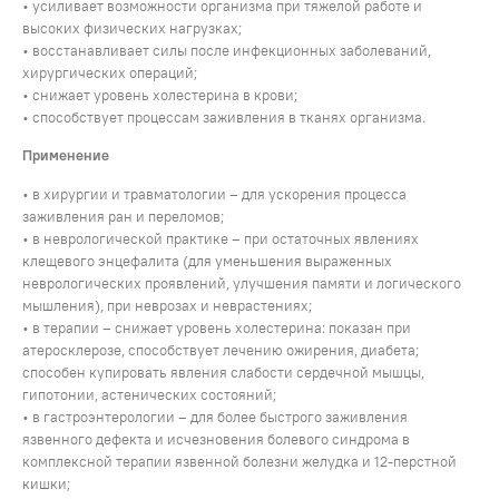
• усиливает возможности организма при тяжелой работе и
высоких физических нагрузках;
• восстанавливает силы после инфекционных заболеваний,
хирургических операций;
• снижает уровень холестерина в крови;
• способствует процессам заживления в тканях организма.
Применение
• в хирургии и травматологии – для ускорения процесса
заживления ран и переломов;
• в неврологической практике – при остаточных явлениях
клещевого энцефалита (для уменьшения выраженных
неврологических проявлений, улучшения памяти и логического
мышления), при неврозах и неврастениях;
• в терапии – снижает уровень холестерина: показан при
атеросклерозе, способствует лечению ожирения, диабета;
способен купировать явления слабости сердечной мышцы,
гипотонии, астенических состояний;
• в гастроэнтерологии – для более быстрого заживления
язвенного дефекта и исчезновения болевого синдрома в
комплексной терапии язвенной болезни желудка и 12-перстной
кишки;