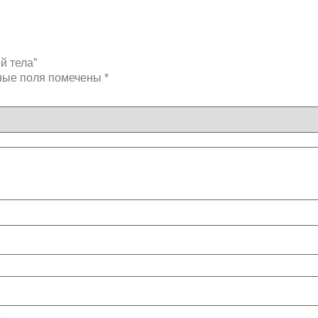
й тела”
ные поля помечены
*