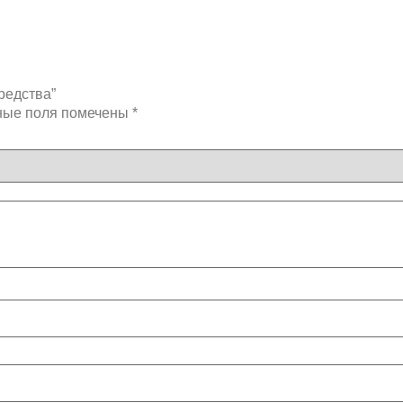
редства”
ные поля помечены
*