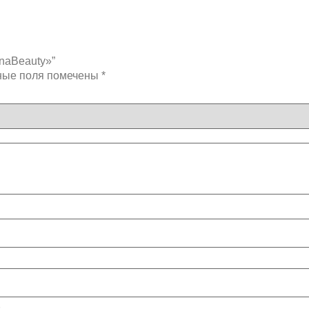
inaBeauty»”
ные поля помечены
*