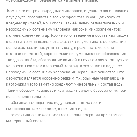
«Сибирь-Цео» и предлагается на рынке впервые.
Комплекс из трех природных минералов, идеально дополняющих
друг друга, позволяет не только эффективно очищать воду от
вредных примесей, но и обогащать её целым рядом полезных и
необходимых организму человека макро- и микроэлементов:
калием, кремнием и др. Кроме того, введение в состав картриджа
кварца и кремня позволяет эффективно уменьшать содержание
солей жесткости, т.е. умягчать воду, в результате чего она
становится мягкой, хорошо мылится, уменьшается образование
твердого налёта, образование камней в почках и желчном пузыре
человека. При этом кварцевый картридж сохраняет в воде все
необходимые организму человека минеральные вещества. Это
свойство является особенно редким, т.к. обычные умягчающие
картриджи часто заметно обедняют минеральный состав воды.
Таким образом, кварцевый картридж наряду с базовой очисткой
воды дополнительно:
— обогащает очищенную воду полезными макро- и
микроэлементами: калием, кремнием и др.;
— эффективно снижает жесткость воды, сохраняя при этом её
минеральный состав.