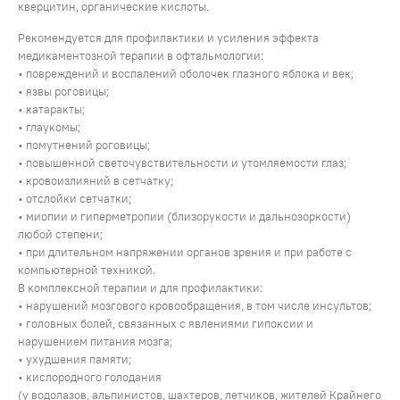
кверцитин, органические кислоты.
Рекомендуется для профилактики и усиления эффекта
медикаментозной терапии в офтальмологии:
• повреждений и воспалений оболочек глазного яблока и век;
• язвы роговицы;
• катаракты;
• глаукомы;
• помутнений роговицы;
• повышенной светочувствительности и утомляемости глаз;
• кровоизлияний в сетчатку;
• отслойки сетчатки;
• миопии и гиперметропии (близорукости и дальнозоркости)
любой степени;
• при длительном напряжении органов зрения и при работе с
компьютерной техникой.
В комплексной терапии и для профилактики:
• нарушений мозгового кровообращения, в том числе инсультов;
• головных болей, связанных с явлениями гипоксии и
нарушением питания мозга;
• ухудшения памяти;
• кислородного голодания
(у водолазов, альпинистов, шахтеров, летчиков, жителей Крайнего