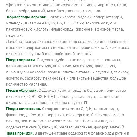
эфирное и жирные масла, микроэлементы медь, марганец, цинк,
бор, серебро, магний, молибден, железо, хром, никель.
Корнеплоды моркови.
Богаты каротиноидами, содержат жиры,
углеводы, витамины В1, В2, В6, D, Е, К и РР, аскорбиновую и
пантотеновую кислоты, флавоноиды, жирное и эфирное масла,
лецитин.
Лечебно-профилактическое действие сока моркови определяется
высоким содержанием в нем каротина провитамина А, комплекса
витаминов группы В и аскорбиновой кислоты.
Плоды черники.
Содержат дубильные вещества, флавоноиды,
каротиноиды, яблочную, янтарную, молочную, щавелевую,
лимонную и аскорбиновую кислоты, витамины группы В, глюкозу,
фруктозу, сахарозу, пектиновые и слизистые вещества, большое
количество марганца.
Плоды облепихи.
Содержат каротиноиды, в большом количестве
витамин Е, С, В1, В2, В6, F, P, фолиевую кислоту, органические
кислоты, флавоноиды, в том числе рутин. П
Плоды шиповника.
Содержат витамины С, Р, К, каротиноиды,
флавоноиды (рутин, кверцетин, изокверцетин), эфирное масло,
сахара, пектины, органические кислоты. В мякоти плодов
содержатся калий, кальций, железо, марганец, фосфор, магний.
Трава гречихи.
В цветущей траве содержатся флавоноиды рутин и