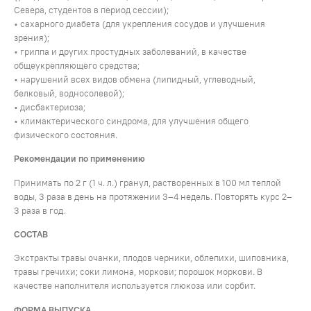
Севера, студентов в период сессии);
• сахарного диабета (для укрепления сосудов и улучшения
зрения);
• гриппа и других простудных заболеваний, в качестве
общеукрепляющего средства;
• нарушений всех видов обмена (липидный, углеводный,
белковый, водно­солевой);
• дисбактериоза;
• климактерического синдрома, для улучшения общего
физического состояния.
Рекомендации по применению
Принимать по 2 г (1 ч. л.) гранул, растворенных в 100 мл теплой
воды, 3 раза в день на протяжении 3–4 недель. Повторять курс 2–
3 раза в год.
СОСТАВ
Экстракты травы очанки, плодов черники, облепихи, шиповника,
травы гречихи; соки лимона, моркови; порошок моркови. В
качестве наполнителя используется глюкоза или сорбит.
ФОРМА ВЫПУСКА