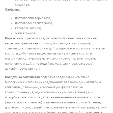
средства.
Свойства:
противоописторхозное;
противовоспалительное;
гепатозащитное;
желчегонное.
Кора осины
содержит следующие биологические активные
вещества: фенольные гликозиды (салицин, саликортин,
тремулацин, тремулоидин и др.), эфирное масло, ароматические
кислоты, дубильные вещества, высшие жирные кислоты
(каприновую, лауриновую, миристиновую, пальмитиновую,
линолевую и др.), углеводы (глюкоза, фруктоза, сахароза),
аскорбиновую кислоту.
Володушка золотистая
содержит следующий комплекс
биологически активных соединений: флавоноиды – агликоны,
гликозиды, сапонины, хлоргеновую, феруловую, 4-
кофеоилхинную, 1,5-дикофеоилхинную, розмариновую и
аскорбиновую кислоты, а также незаменимые аминокислоты
(валин, лизин, треонин) и заменимые аминокислоты (аланин,
цистеин, глицин, серин), макроэлементы (калий, кальций, натрий,
фосфор) и микроэлементы (цинк, железо, медь, йод, марганец).