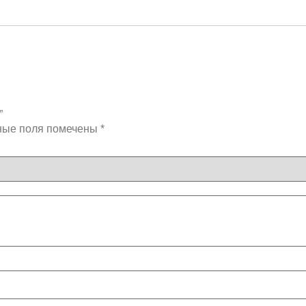
”
ные поля помечены
*