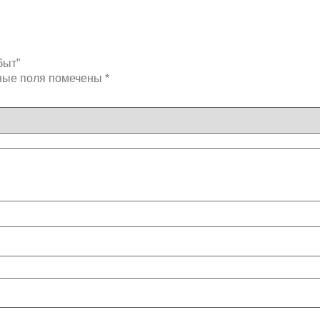
быт”
ные поля помечены
*