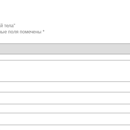
й тела”
ные поля помечены
*