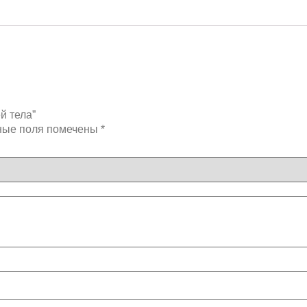
й тела”
ные поля помечены
*