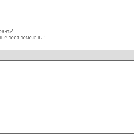
рант»”
ные поля помечены
*