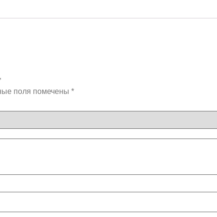
”
ные поля помечены
*